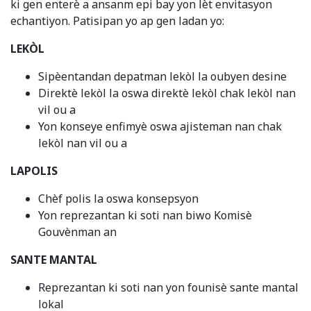
ki gen enterè a ansanm epi bay yon lèt envitasyon
echantiyon. Patisipan yo ap gen ladan yo:
LEKÒL
Sipèentandan depatman lekòl la oubyen desine
Direktè lekòl la oswa direktè lekòl chak lekòl nan
vil ou a
Yon konseye enfimyè oswa ajisteman nan chak
lekòl nan vil ou a
LAPOLIS
Chèf polis la oswa konsepsyon
Yon reprezantan ki soti nan biwo Komisè
Gouvènman an
SANTE MANTAL
Reprezantan ki soti nan yon founisè sante mantal
lokal