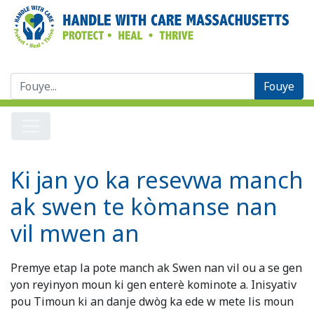
Chèche:
Ki jan yo ka resevwa manch
ak swen te kòmanse nan
vil mwen an
Premye etap la pote manch ak Swen nan vil ou a se gen
yon reyinyon moun ki gen enterè kominote a. Inisyativ
pou Timoun ki an danje dwòg ka ede w mete lis moun