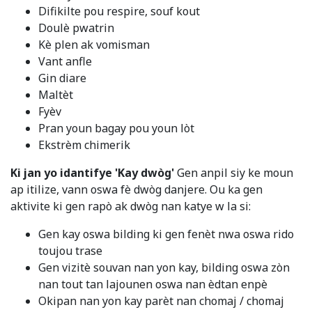
Difikilte pou respire, souf kout
Doulè pwatrin
Kè plen ak vomisman
Vant anfle
Gin diare
Maltèt
Fyèv
Pran youn bagay pou youn lòt
Ekstrèm chimerik
Ki jan yo idantifye 'Kay dwòg'
Gen anpil siy ke moun
ap itilize, vann oswa fè dwòg danjere. Ou ka gen
aktivite ki gen rapò ak dwòg nan katye w la si:
Gen kay oswa bilding ki gen fenèt nwa oswa rido
toujou trase
Gen vizitè souvan nan yon kay, bilding oswa zòn
nan tout tan lajounen oswa nan èdtan enpè
Okipan nan yon kay parèt nan chomaj / chomaj