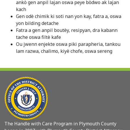
ankò gen anpil lajan oswa peye bòdwo ak lajan
kach
Gen odè chimik ki soti nan yon kay, fatra a, oswa
yon bilding detache
Fatra a gen anpil boutèy, resipyan, dra kabann
tache oswa filtè kafe
Ou jwenn enjekte oswa piki parapheria, tankou
lam razwa, chalimo, kiyè chofe, oswa sereng
The Handle with Care Program in Plymouth County