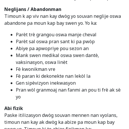
Neglijans / Abandonman
Timoun k ap viv nan kay dwòg yo souvan neglije oswa
abandone pa moun kap bay swen yo. Yo ka:
Parèt trè grangou oswa manje cheval
Parèt sal oswa pran sant ki pa pwòp
Abiye pa apwopriye pou sezon an
Mank swen medikal oswa swen dantè,
vaksinasyon, oswa linèt
Fè kwonikman vre
Fè paran ki dekonekte nan lekòl la
Gen sipèvizyon inekwasyon
Pran wòl granmoaj nan fanmi an pou ti frè ak sè
yo
Abi fizik
Paske itilizasyon dwòg souvan mennen nan vyolans,
timoun nan kay ak dwòg ka abize pa moun kap bay
swen yo. Timoun ki te abize fizikman ka: