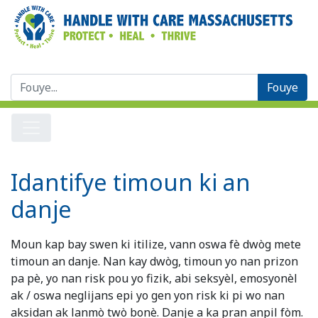
Chèche:
Idantifye timoun ki an
danje
Moun kap bay swen ki itilize, vann oswa fè dwòg mete
timoun an danje. Nan kay dwòg, timoun yo nan prizon
pa pè, yo nan risk pou yo fizik, abi seksyèl, emosyonèl
ak / oswa neglijans epi yo gen yon risk ki pi wo nan
aksidan ak lanmò twò bonè. Danje a ka pran anpil fòm.