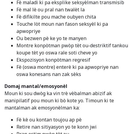
Fè maladi ki pa eksplike seksyèlman transmisib
Fè mal lè ou pral nan twalèt la
Fè difikilte pou mache oubyen chita
Touche lòt moun nan fason seksyèl ki pa
apwopriye
Ou bezwen pè ke yo te manyen
Montre konpòtman pwòp tèt ou-destriktif tankou
koupe tèt yo oswa rale soti cheve yo
Ekspozisyon konpòtman regresif
Fè (oswa montre) enterè ki pa apwopriye nan
oswa konesans nan zak sèks
Domaj mantal/emosyonèl
Moun ki sou dwòg ka vin trè vèbalman abizif ak
manipilatif pou moun ki bò kote yo. Timoun ki te
mantalman ak emosyonèlman ka:
Fè kè ou kontan toujou ap pè
Retire nan sitiyasyon yo te konn jwi
Pran estim pwòp tèt ou