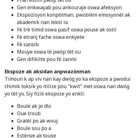
Gen enkwayab pou ankouraje oswa afeksyon
Ekspozisyon konpòtman, pwoblèm emosyonèl ak
akademik nan lekòl la
Fè trè timid oswa pasif oswa pouse ak ostil
Fè etranj fache oswa enkyete
Fè sansib
Mouye oswa tè pwòp tèt ou
Gen difikilte pou fè zanmi
Ekspoze ak aksidan anpwazònman
Timoun k ap viv nan kay dwòg yo ka ekspoze a pwodui
chimik toksik yo itilize pou "kwit" met oswa nan dwòg
yo tèt yo. Siy fizik ekspoze yo enkli:
Boule ak je dlo
Oue troub
Gratèl po ak wouj
Boule sou po a
Estènye ak touse