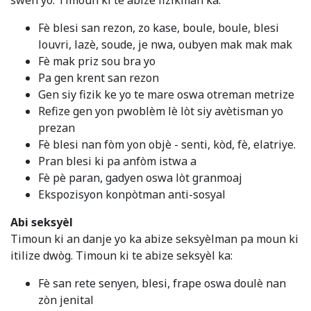
Fè blesi san rezon, zo kase, boule, boule, blesi
louvri, lazè, soude, je nwa, oubyen mak mak mak
Fè mak priz sou bra yo
Pa gen krent san rezon
Gen siy fizik ke yo te mare oswa otreman metrize
Refize gen yon pwoblèm lè lòt siy avètisman yo
prezan
Fè blesi nan fòm yon objè - senti, kòd, fè, elatriye.
Pran blesi ki pa anfòm istwa a
Fè pè paran, gadyen oswa lòt granmoaj
Ekspozisyon konpòtman anti-sosyal
Abi seksyèl
Timoun ki an danje yo ka abize seksyèlman pa moun ki
itilize dwòg. Timoun ki te abize seksyèl ka:
Fè san rete senyen, blesi, frape oswa doulè nan
zòn jenital