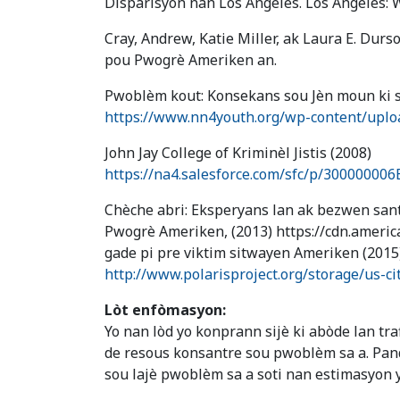
Disparisyon nan Los Angeles. Los Angeles: W
Cray, Andrew, Katie Miller, ak Laura E. Dur
pou Pwogrè Ameriken an.
Pwoblèm kout: Konsekans sou Jèn moun ki s
https://www.nn4youth.org/wp-content/uplo
John Jay College of Kriminèl Jistis (2008)
https://na4.salesforce.com/sfc/p/300000
Chèche abri: Eksperyans lan ak bezwen sant
Pwogrè Ameriken, (2013) https://cdn.ameri
gade pi pre viktim sitwayen Ameriken (2015
http://www.polarisproject.org/storage/us-cit
Lòt enfòmasyon:
Yo nan lòd yo konprann sijè ki abòde lan tra
de resous konsantre sou pwoblèm sa a. Pan
sou lajè pwoblèm sa a soti nan estimasyon y