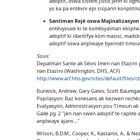
adoptif, oswa sistèm jistis jenn ki og
yo ka pa entèvni epi sispann konpòtma
Santiman Rejè oswa Majinalizasyon
entèvyouve ki te komèsyalman eksplwat
adoptif ki idantifye kòm masisi, madsb
adoptif oswa anplwaye byennèt timoun
Sous:
Depatman Sante ak Sèvis Imen nan Etazini 
nan Etazini (Washington, DHS, ACF)
http://www.acf.hhs.gov/sites/default/files/
Burwick, Andrew, Gary Gates, Scott Baumgart
Popilasyon: Baz konesans ak bezwen rechèc
Evalyasyon, Administrasyon pou Timoun ak 
Gade pg. 2 "jèn nan swen adoptif te rapòt
anplwaye ajans ..."
Wilson, B.D.M., Cooper, K., Kastanis, A., & N