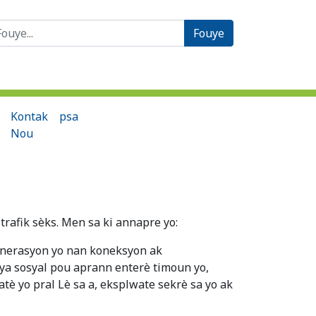
èche:
Kontak
psa
Nou
trafik sèks. Men sa ki annapre yo:
jenerasyon yo nan koneksyon ak
edya sosyal pou aprann enterè timoun yo,
atè yo pral Lè sa a, eksplwate sekrè sa yo ak