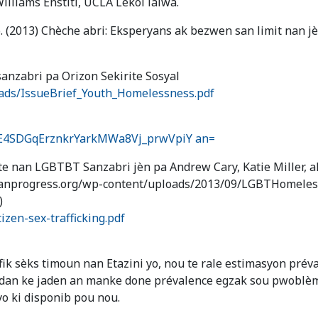
illiams Enstiti, UCLA Lekòl lalwa.
so. (2013) Chèche abri: Eksperyans ak bezwen san limit nan
anzabri pa Orizon Sekirite Sosyal
ads/IssueBrief_Youth_Homelessness.pdf
006E4SDGqErznkrYarkMWa8Vj_prwVpiY an=
e nan LGBTBT Sanzabri jèn pa Andrew Cary, Katie Miller, a
canprogress.org/wp-content/uploads/2013/09/LGBTHomelessYo
)
izen-sex-trafficking.pdf
fik sèks timoun nan Etazini yo, nou te rale estimasyon préva
dan ke jaden an manke done prévalence egzak sou pwoblèm 
o ki disponib pou nou.