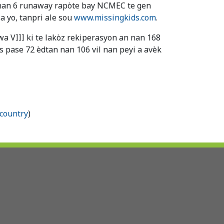
 nan 6 runaway rapòte bay NCMEC te gen
a yo, tanpri ale sou
www.missingkids.com
.
wa VIII ki te lakòz rekiperasyon an nan 168
s pase 72 èdtan nan 106 vil nan peyi a avèk
-country
)