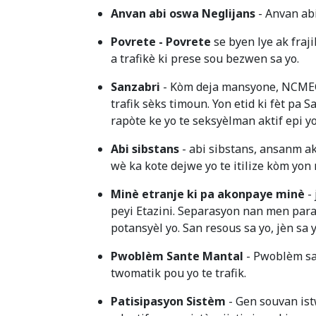
Anvan abi oswa Neglijans
- Anvan abi
Povrete - Povrete
se byen lye ak fraj
a trafikè ki prese sou bezwen sa yo.
Sanzabri
- Kòm deja mansyone, NCMEC 
trafik sèks timoun. Yon etid ki fèt pa
rapòte ke yo te seksyèlman aktif epi yo
Abi sibstans
- abi sibstans, ansanm ak
wè ka kote dejwe yo te itilize kòm yon
Minè etranje ki pa akonpaye minè
- 
peyi Etazini. Separasyon nan men paran
potansyèl yo. San resous sa yo, jèn sa
Pwoblèm Sante Mantal
- Pwoblèm sa
twomatik pou yo te trafik.
Patisipasyon Sistèm
- Gen souvan ist