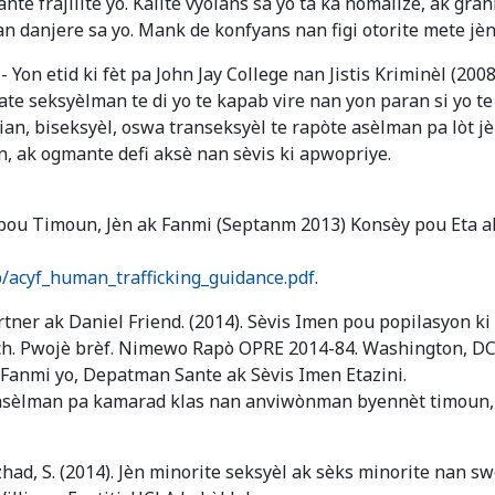
mante frajilite yo. Kalite vyolans sa yo ta ka nòmalize, ak 
n danjere sa yo. Mank de konfyans nan figi otorite mete jè
- Yon etid ki fèt pa John Jay College nan Jistis Kriminèl (2
e seksyèlman te di yo te kapab vire nan yon paran si yo t
ian, biseksyèl, oswa transeksyèl te rapòte asèlman pa lòt 
, ak ogmante defi aksè nan sèvis ki apwopriye.
pou Timoun, Jèn ak Fanmi (Septanm 2013) Konsèy pou Eta ak
cb/acyf_human_trafficking_guidance.pdf
.
ner ak Daniel Friend. (2014). Sèvis Imen pou popilasyon ki
h. Pwojè brèf. Nimewo Rapò OPRE 2014-84. Washington, DC:
Fanmi yo, Depatman Sante ak Sèvis Imen Etazini.
e asèlman pa kamarad klas nan anviwònman byennèt timoun, 
ezhad, S. (2014). Jèn minorite seksyèl ak sèks minorite nan 