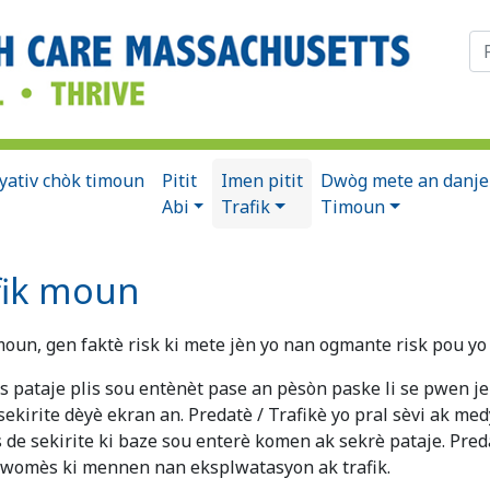
Ch
syativ chòk timoun
Pitit
Imen pitit
Dwòg mete an danje
Abi
Trafik
Timoun
afik moun
moun, gen faktè risk ki mete jèn yo nan ogmante risk pou yo 
s pataje plis sou entènèt pase an pèsòn paske li se pwen 
sekirite dèyè ekran an. Predatè / Trafikè yo pral sèvi ak m
s de sekirite ki baze sou enterè komen ak sekrè pataje. Pred
 pwomès ki mennen nan eksplwatasyon ak trafik.