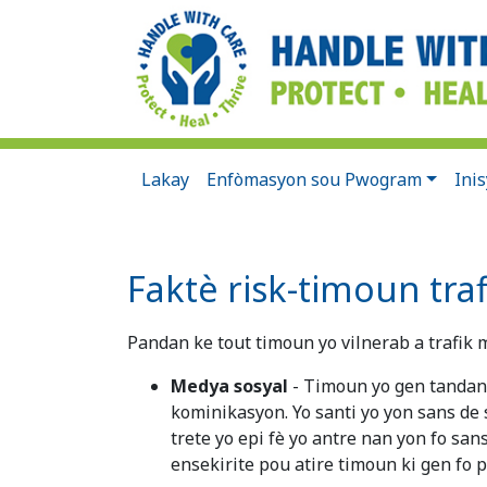
Lakay
Enfòmasyon sou Pwogram
Ini
Faktè risk-timoun tr
Pandan ke tout timoun yo vilnerab a trafik 
Medya sosyal
- Timoun yo gen tandan
kominikasyon. Yo santi yo yon sans de 
trete yo epi fè yo antre nan yon fo san
ensekirite pou atire timoun ki gen fo