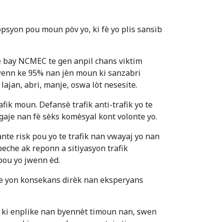
opsyon pou moun pòv yo, ki fè yo plis sansib
 bay NCMEC te gen anpil chans viktim
 jwenn ke 95% nan jèn moun ki sanzabri
lajan, abri, manje, oswa lòt nesesite.
fik moun. Defansè trafik anti-trafik yo te
ngaje nan fè sèks komèsyal kont volonte yo.
ante risk pou yo te trafik nan vwayaj yo nan
peche ak reponn a sitiyasyon trafik
 pou yo jwenn èd.
we yon konsekans dirèk nan eksperyans
 ki enplike nan byennèt timoun nan, swen