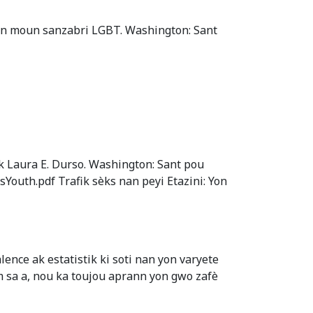
 jèn moun sanzabri LGBT. Washington: Sant
k Laura E. Durso. Washington: Sant pou
uth.pdf Trafik sèks nan peyi Etazini: Yon
lence ak estatistik ki soti nan yon varyete
sa a, nou ka toujou aprann yon gwo zafè