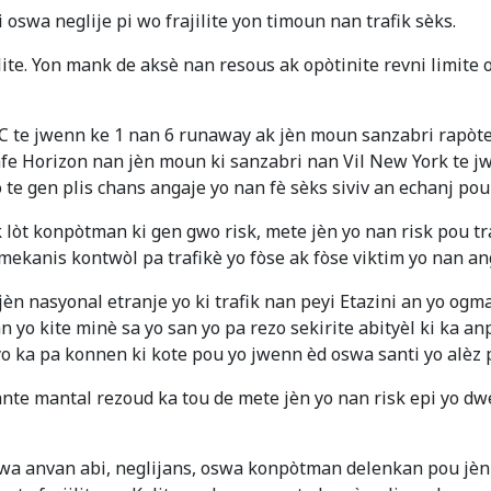
 oswa neglije pi wo frajilite yon timoun nan trafik sèks.
ilite. Yon mank de aksè nan resous ak opòtinite revni limite 
te jwenn ke 1 nan 6 runaway ak jèn moun sanzabri rapòte
 Safe Horizon nan jèn moun ki sanzabri nan Vil New York te
 te gen plis chans angaje yo nan fè sèks siviv an echanj pou 
 lòt konpòtman ki gen gwo risk, mete jèn yo nan risk pou tra
 mekanis kontwòl pa trafikè yo fòse ak fòse viktim yo nan a
jèn nasyonal etranje yo ki trafik nan peyi Etazini an yo ogm
 yo kite minè sa yo san yo pa rezo sekirite abityèl ki ka an
 yo ka pa konnen ki kote pou yo jwenn èd oswa santi yo alèz
nte mantal rezoud ka tou de mete jèn yo nan risk epi yo d
wa anvan abi, neglijans, oswa konpòtman delenkan pou jèn