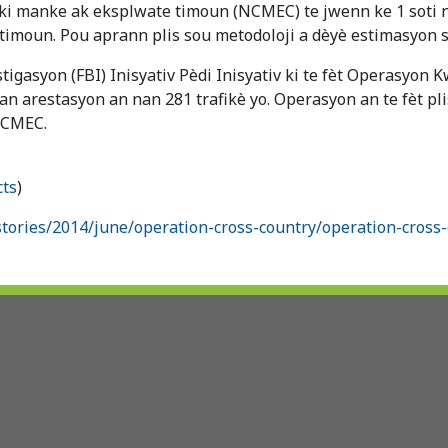
ki manke ak eksplwate timoun (NCMEC) te jwenn ke 1 soti
k timoun. Pou aprann plis sou metodoloji a dèyè estimasyon s
gasyon (FBI) Inisyativ Pèdi Inisyativ ki te fèt Operasyon K
n arestasyon an nan 281 trafikè yo. Operasyon an te fèt pli
 NCMEC.
cts
)
stories/2014/june/operation-cross-country/operation-cross