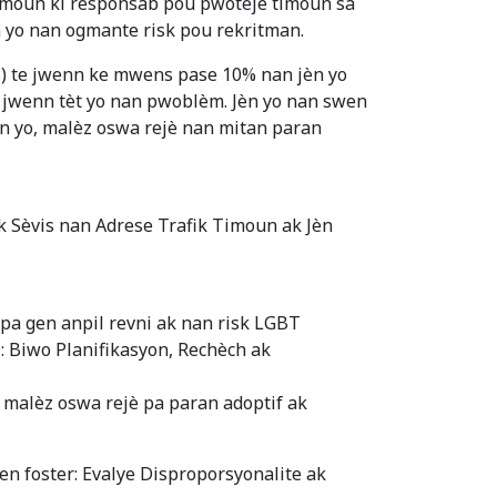
granmoun ki responsab pou pwoteje timoun sa
n yo nan ogmante risk pou rekritman.
008) te jwenn ke mwens pase 10% nan jèn yo
e jwenn tèt yo nan pwoblèm. Jèn yo nan swen
jèn yo, malèz oswa rejè nan mitan paran
 Sèvis nan Adrese Trafik Timoun ak Jèn
 pa gen anpil revni ak nan risk LGBT
 Biwo Planifikasyon, Rechèch ak
malèz oswa rejè pa paran adoptif ak
swen foster: Evalye Disproporsyonalite ak