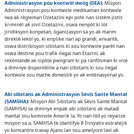
Administrasyon pou kontwòl dwòg (DEA)
:
Misyon
Administrasyon pou kontwole medikaman kontwole
lwa ak règleman Ozetazini epi pote nan sistèm jistis
kriminèl ak sivil Ozetazini, oswa nenpòt ki lòt
jiridiksyon konpetan, òganizasyon sa yo ak manm
direktè lekòl yo, ki enplike nan ap grandi, envantè,
oswa distribisyon sibstans ki sou kontwole parèt nan
oswa destine pou trafik ilegal nan Etazini; ak
rekòmande ak sipòte pwogram ki pa ranfòsman ki vize
a diminye disponiblite a nan sibstans ki sou ilegal
kontwole sou mache domestik yo ak entènasyonal yo.
Abi sibstans ak Administrasyon Sèvis Sante Mantal
(SAMSHA)
:
Misyon Abi Sibstans ak Sèvis Sante Mantal
(SAMHSA) se diminye enpak abi sibstans ak maladi
mantal sou kominote Amerik la. Yo nan lòd yo reyalize
misyon sa a, SAMHSA te idantifye 8 Inisyativ estratejik
yo konsantre travay Ajans lan sou amelyore lavi ak