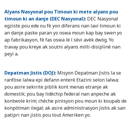
Alyans Nasyonal pou Timoun ki mete alyans pou
timoun ki an danje (DEC Nasyonal)
:
DEC Nasyonal
egziste pou ede ou fè yon diferans nan lavi timoun ki
an danje paske paran yo oswa moun kap bay swen yo
ap fabrikasyon, fè fas oswa lè l sèvi avèk dwòg. Yo
travay pou kreye ak soutni alyans milti-disiplinè nan
peyi a.
Depatman Jistis (DOJ)
:
Misyon Depatman Jistis la se
ranfòse lalwa epi defann enterè Etazini selon lalwa;
pou asire sekirite piblik kont menas etranje ak
domestik; pou bay lidèchip federal nan anpeche ak
kontwole krim; chèche pinisyon pou moun ki koupab de
konpòtman ilegal; ak asire administrasyon jistis ak san
patipri nan jistis pou tout Ameriken yo.