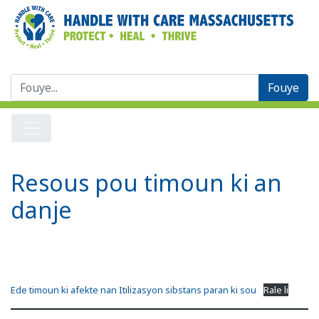
Chèche:
Resous pou timoun ki an
danje
Ede timoun ki afekte nan Itilizasyon sibstans paran ki sou
Rale li