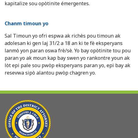
kapitalize sou opòtinite émergentes.
Chanm timoun yo
Sal Timoun yo ofri espwa ak richès pou timoun ak
adolesan ki gen laj 31/2 a 18 an ki te fè eksperyans
lanmò yon paran oswa frè/sè. Yo bay opòtinite tou pou
paran yo ak moun kap bay swen yo rankontre youn ak
lòt epi pale sou pwòp eksperyans paran yo, epi bay ak
resevwa sipò alantou pwòp chagren yo.