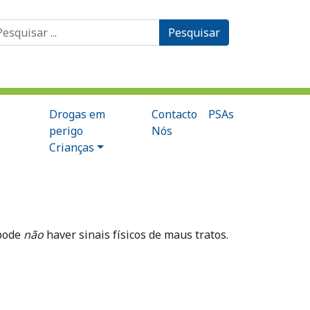
ocurar
r:
Drogas em
Contacto
PSAs
perigo
Nós
Crianças
 pode
não
haver sinais físicos de maus tratos.