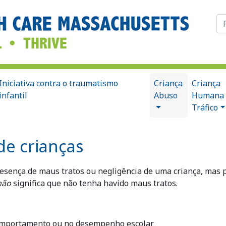
Pr
po
Iniciativa contra o traumatismo
Criança
Criança
infantil
Abuso
Humana
Tráfico
e crianças
resença de maus tratos ou negligência de uma criança, mas
não
significa que não tenha havido maus tratos.
omportamento ou no desempenho escolar