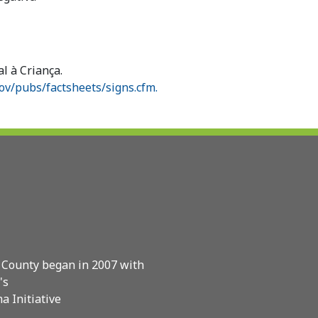
l à Criança.
ov/pubs/factsheets/signs.cfm.
 County began in 2007 with
's
a Initiative