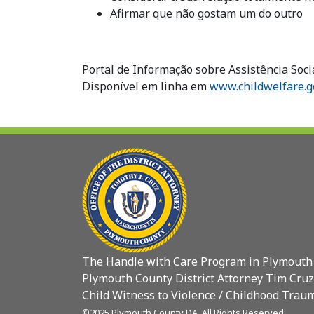
Afirmar que não gostam um do outro
Portal de Informação sobre Assistência Socia
Disponível em linha em
www.childwelfare.g
The Handle with Care Program in Plymouth
Plymouth County District Attorney Tim Cruz
Child Witness to Violence / Childhood Traum
©2025 Plymouth County DA. All Rights Reserved.