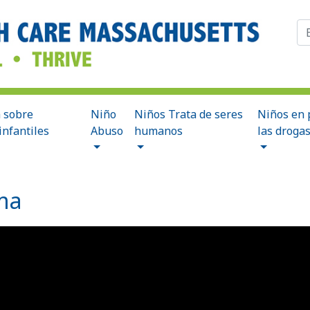
Bu
a sobre
Niño
Niños Trata de seres
Niños en 
infantiles
Abuso
humanos
las droga
ma