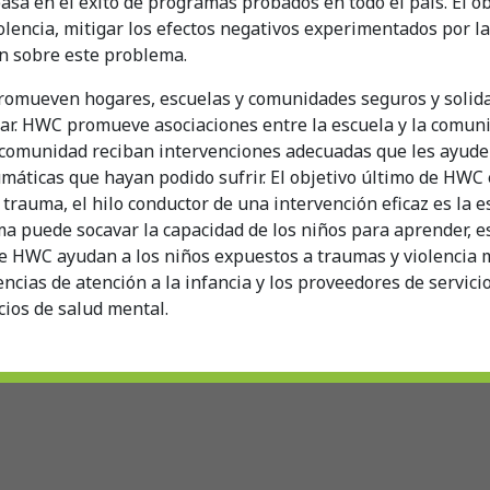
asa en el éxito de programas probados en todo el país. El obj
iolencia, mitigar los efectos negativos experimentados por la
ón sobre este problema.
omueven hogares, escuelas y comunidades seguros y solidar
ar. HWC promueve asociaciones entre la escuela y la comunid
 comunidad reciban intervenciones adecuadas que les ayud
umáticas que hayan podido sufrir. El objetivo último de HWC 
rauma, el hilo conductor de una intervención eficaz es la es
a puede socavar la capacidad de los niños para aprender, e
 HWC ayudan a los niños expuestos a traumas y violencia m
ncias de atención a la infancia y los proveedores de servicio
cios de salud mental.